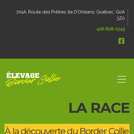
701A, Route des Prêtres, Ile D’Orléans, Québec, G0A
3Z0
418-828-1345
LA RACE
À la découverte du Border Collie