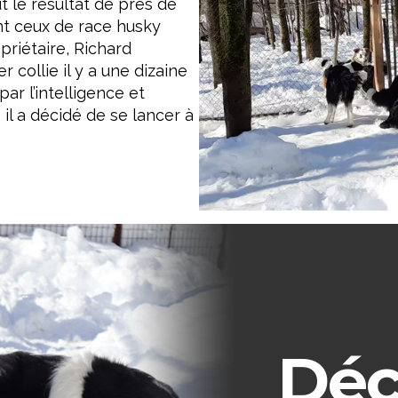
ut le résultat de près de
t ceux de race husky
priétaire, Richard
 collie il y a une dizaine
r l’intelligence et
 il a décidé de se lancer à
Déc