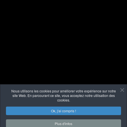
Nous utilisons les cookies pour améliorer votre expérience sur notre
site Web. En parcourant ce site, vous acceptez notre utilisation des
cookies.
Ok, j'ai compris !
COPYRIGHT © 2026 ÉLEVAGE BORDER COLLIE.
UNE
Plus d'infos
RÉALISATION DE PANICAN INC.
|
POLITIQUE DE