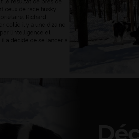
ut le résultat de près de
t ceux de race husky
priétaire, Richard
 collie il y a une dizaine
r l’intelligence et
 il a décidé de se lancer à
Déc