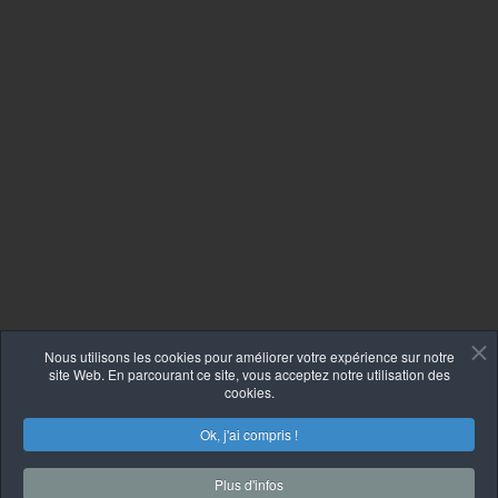
Nous utilisons les cookies pour améliorer votre expérience sur notre
site Web. En parcourant ce site, vous acceptez notre utilisation des
cookies.
Ok, j'ai compris !
COPYRIGHT © 2026 ÉLEVAGE BORDER COLLIE.
UNE
Plus d'infos
RÉALISATION DE PANICAN INC.
|
POLITIQUE DE